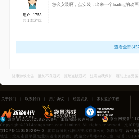
怎么安装啊，点安装，出来一个loading的
用户...1758
共
1
款游戏
查看全部(457
健康游戏忠告 抵制不良游戏 拒绝盗版游戏 注意自我保护 谨防上当受骗
关于我们
|
联系我们
|
用户协议
|
经营资质
|
家长监护工程
京公网安备 110
京网文(2016)2582-308号
出版物经营许可证
Copyright©2014roogames.com Limited. All rights reserved. 京I
京ICP备15058928号-2
北京新游时代网络技术有限公司 版权所有
营业执
地址：北京市昌平区城北街道南关路西广武路北9号楼402-1室 电话：010-89