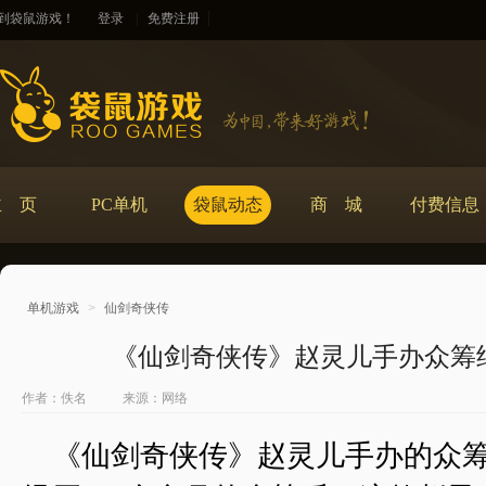
到袋鼠游戏！
登录
|
免费注册
主 页
PC单机
袋鼠动态
商 城
付费信息
单机游戏
>
仙剑奇侠传
《仙剑奇侠传》赵灵儿手办众筹结
作者：佚名
来源：网络
《仙剑奇侠传》赵灵儿手办的众筹